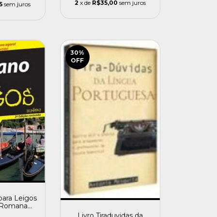
2
x de
R$35,00
sem juros
5
sem juros
30
%
OFF
 para Leigos
 Romana
ren Antje
Livro Tiraduvidas da