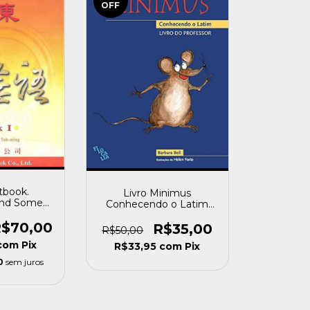
OFF
xtbook.
Livro Minimus
And Some
Conhecendo o Latim
 1) T. Yeh
Livro do Professor (g)
do]
$70,00
Barbara Bell [usado]
R$35,00
R$50,00
com
Pix
R$33,95
com
Pix
0
sem juros