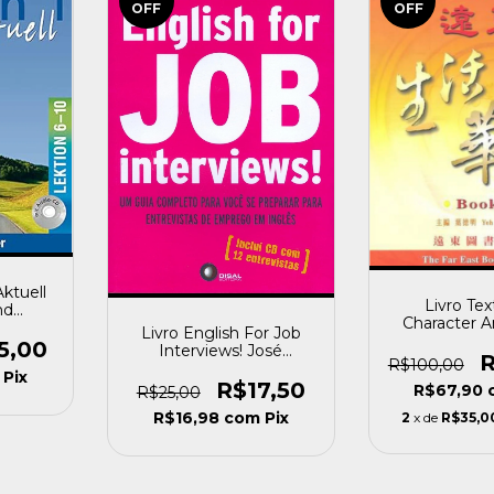
OFF
OFF
ktuell
Livro Te
nd
Character 
on 6 10
Livro English For Job
Roman (book
ersos
5,00
Interviews! José
[usa
R
R$100,00
Roberto A. Igreja /
Pix
Robert C. Young [usado]
R$17,50
R$67,90
R$25,00
R$16,98
com
Pix
2
x de
R$35,0