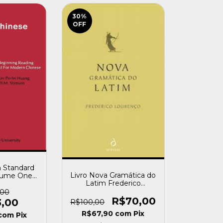
30
%
OFF
n Standard
Livro Nova Gramática do
olume One
Latim Frederico
ei Huang
Lourenço [usado]
usado]
,00
R$70,00
3,00
R$100,00
R$67,90
com
Pix
com
Pix