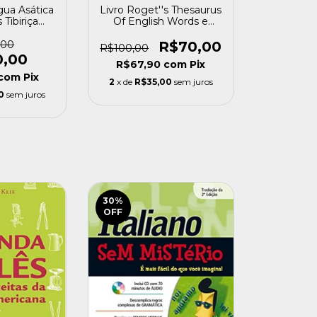
Livro Roget''s Thesaurus
ngua Asática
Of English Words e
 Tibiriça
Phrases Betty
usado]
Kirkpatrick Ma (1998)
R$70,00
,00
R$100,00
[usado]
0,00
R$67,90
com
Pix
com
Pix
2
x de
R$35,00
sem juros
0
sem juros
30
%
OFF