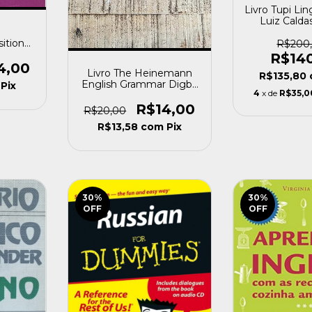
Livro Tupi Li
Luiz Caldas
(1978) [
itions
R$200
rticles
R$14
1970)
4,00
Livro The Heinemann
R$135,80
English Grammar Digby
Pix
4
x de
R$35,0
Beaumont (1992)
[usado]
R$14,00
R$20,00
R$13,58
com
Pix
30
%
30
%
OFF
OFF