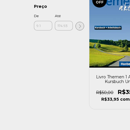
OFF
Preço
De
Até
Livro Themen 1 A
Kursbuch U
Arbeitsbuch Lekti
com Cd es Div
R$3
R$50,00
[usado]
R$33,95
com