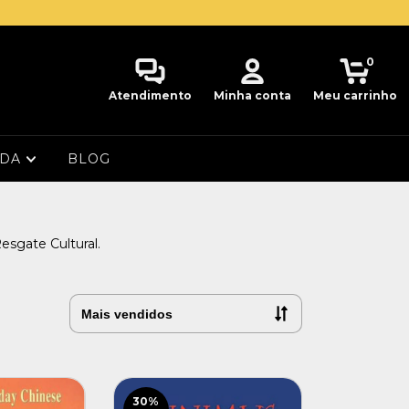
0
Atendimento
Minha conta
Meu carrinho
UDA
BLOG
sgate Cultural.
30
%