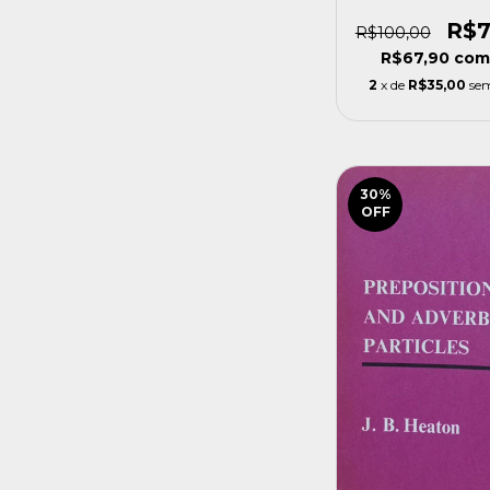
[seminovo
R$7
R$100,00
R$67,90
com
2
x de
R$35,00
sem
30
%
OFF