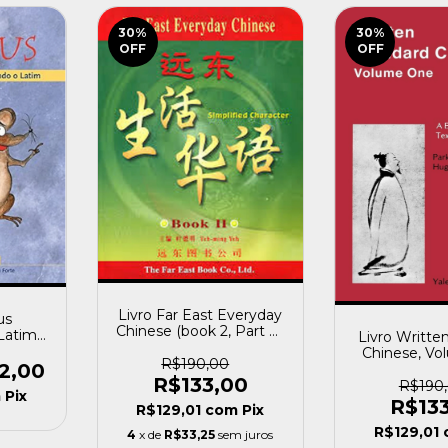
30
%
30
%
OFF
OFF
Livro Far East Everyday
us
Chinese (book 2, Part B)
Latim
Livro Writte
Yeh Tehming [usado]
sado]
Chinese, V
R$190,00
2,00
Parker Pof
R$133,00
(1985) [
R$190
m
Pix
R$13
R$129,01
com
Pix
R$129,01
4
x de
R$33,25
sem juros