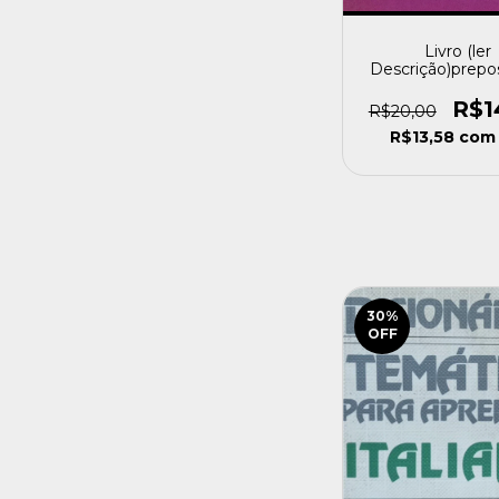
Livro (ler
Descrição)prepos
And Adverbial Pa
J. B. Heaton (
R$1
R$20,00
[usado]
R$13,58
com
30
%
OFF