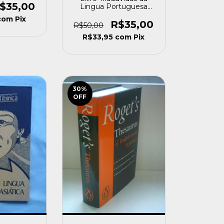
usado]
$35,00
Lingua Portuguesa
Antonio Mesquita
com
Pix
[usado]
R$35,00
R$50,00
R$33,95
com
Pix
30
%
OFF