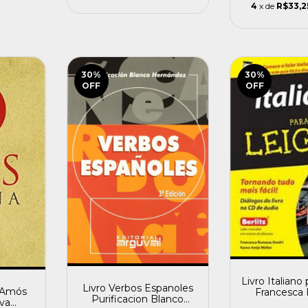
4
x de
R$33,2
30
%
30
%
OFF
OFF
Livro Italiano
Livro Verbos Espanoles
a Amós
Francesca
Purificacion Blanco
lva
Onofri e Ka