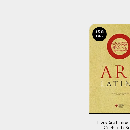
30
%
OFF
Livro Ars Latin
Coelho da Si