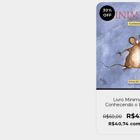
30
%
OFF
Livro Minim
Conhecendo o 
Barbara Bell [u
R$4
R$60,00
R$40,74
co