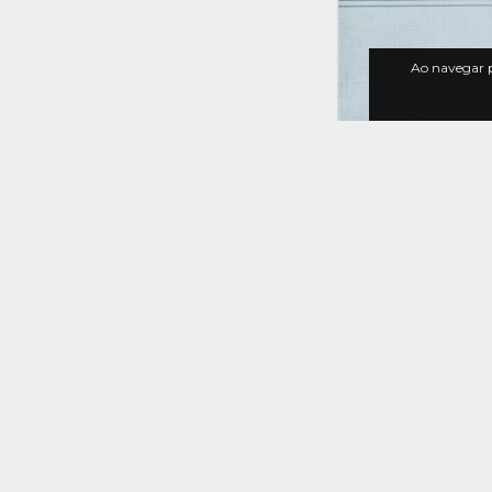
Ao navegar p
Livro Dicioná
Temático para A
Italiano Edit
Pedagógica
R$1
R$25,00
Universitária L
R$16,98
com
[usado]
30
%
OFF