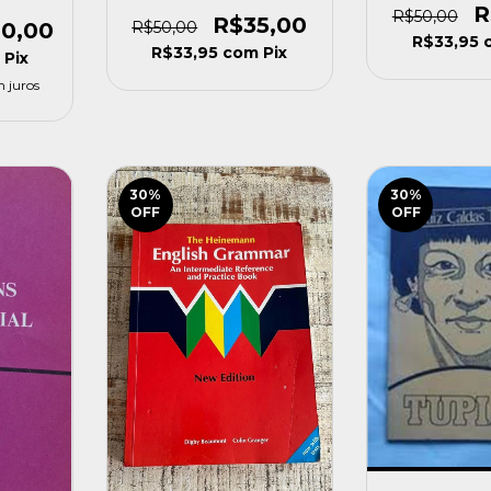
Hernandez ( [usado]
]
Moller [
R
R$50,00
R$35,00
0,00
R$50,00
R$33,95
R$33,95
com
Pix
Pix
 juros
30
%
30
%
OFF
OFF