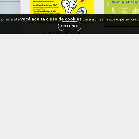
or este site
você aceita o uso de cookies
para agilizar a sua experiência
ENTENDI
Livro Russian For
Livro Apren
Dummies Andrew
com as Rec
Kaufman [usado]
Cozinha A
R$190,00
Virginia Kli
R
R$50,00
R$133,00
rio
prender
R$33,95
R$129,01
com
Pix
ora
 e
7,50
4
x de
R$33,25
sem juros
tda.
Pix
30
%
30
%
OFF
OFF