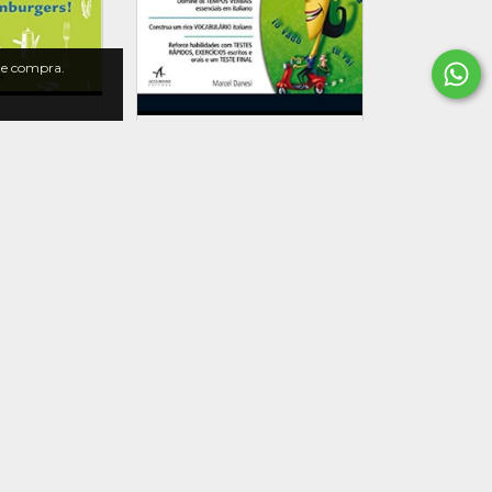
 de compra.
da Inglês
eitas da
Livro Italiano sem
mericana
Misterio ( Não
e [usado]
$35,00
Acompanha Cd ) Marcel
Danesi [usado]
R$70,00
R$100,00
com
Pix
R$67,90
com
Pix
2
x de
R$35,00
sem juros
30
%
OFF