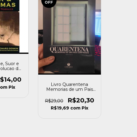
OFF
e, Suor e
volucao do
in, Richard
do]
$14,00
Livro Quarentena
com
Pix
Memorias de um Pais
Confinado Vários es
[novo]
R$20,30
R$29,00
R$19,69
com
Pix