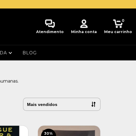
0
Atendimento
Minha conta
Meu carrinho
UDA
BLOG
 humanas.
30
%