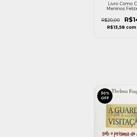
Livro Como Cr
Meninos Feliz
Confiantes Bre
Elizabeth Har
R$1
R$20,00
[usado]
R$13,58
com
30
%
OFF