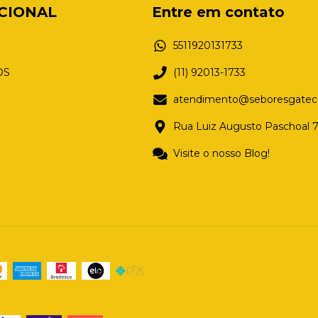
UCIONAL
Entre em contato
5511920131733
OS
(11) 92013-1733
atendimento@seboresgatecul
Rua Luiz Augusto Paschoal 7
Visite o nosso Blog!