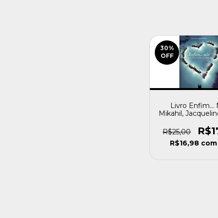
30
%
OFF
Livro Enfim...
Mikahil, Jacquelin
[usado]
R$1
R$25,00
R$16,98
com