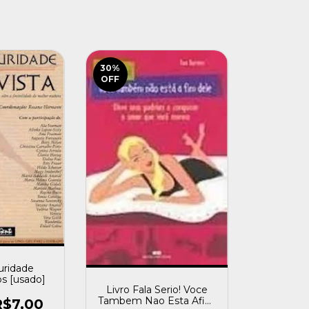
30
%
OFF
uridade
os [usado]
Livro Fala Serio! Voce
Tambem Nao Esta Afim
R$7,00