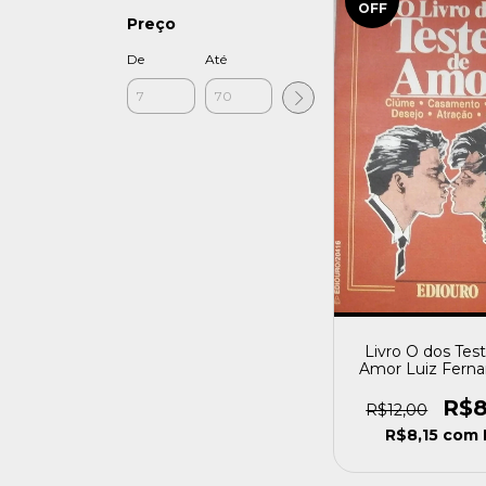
OFF
Preço
De
Até
Livro O dos Tes
Amor Luiz Ferna
Tradutor) (1982) 
R$8
R$12,00
R$8,15
com