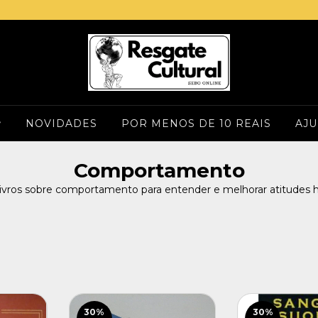
NOVIDADES
POR MENOS DE 10 REAIS
AJ
Comportamento
livros sobre comportamento para entender e melhorar atitudes
30
%
30
%