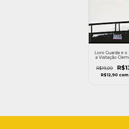
Livro Guarda e o 
a Visitação Clem
Fraga [usad
R$1
R$19,00
R$12,90
com