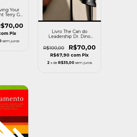
ving Your
 Terry G.
) [usado]
$70,00
Livro The Can do
com
Pix
Leadership Dr. Dino
0
sem juros
Patti Djalal [usado]
R$70,00
R$100,00
R$67,90
com
Pix
2
x de
R$35,00
sem juros