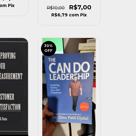
Dele Ian Kerner [usado]
com
Pix
R$7,00
R$10,00
R$6,79
com
Pix
30
%
OFF