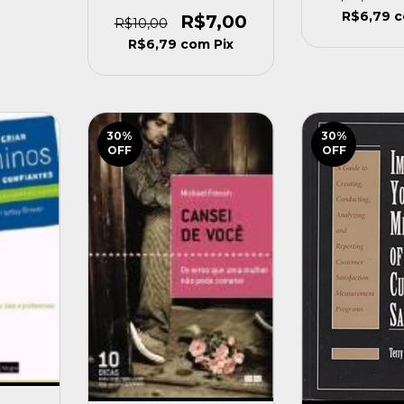
Dele Ian Kerner [usado]
R$6,79
R$7,00
R$10,00
R$6,79
com
Pix
30
%
30
%
OFF
OFF