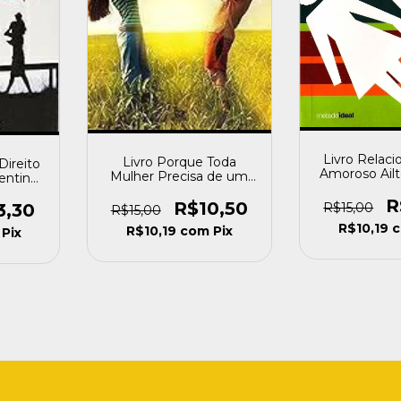
Livro Relac
Livro Porque Toda
Direito
Amoroso Ail
Mulher Precisa de um
entino
da Silva 
Gay na sua Vida Andrea
o]
R
Franco [usado]
R$10,50
3,30
R$15,00
R$15,00
R$10,19
R$10,19
com
Pix
Pix