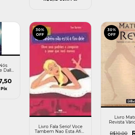
30
%
30
%
OFF
OFF
 Nós
e Dallal
7,50
Pix
Livro Mat
Revista Vári
Livro Fala Serio! Voce
Tambem Nao Esta Afim
R$10,00