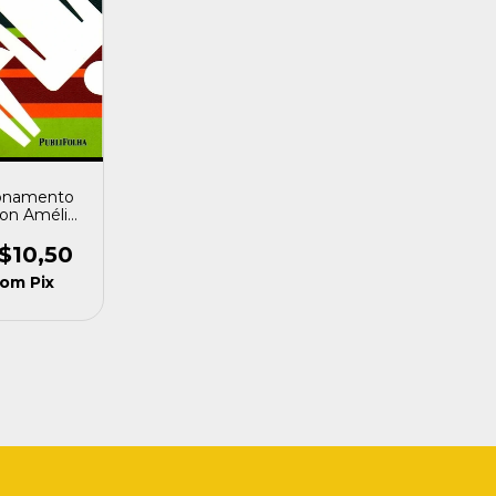
ionamento
ton Amélio
[usado]
$10,50
com
Pix