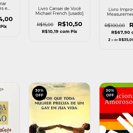
iar
es e
Livro Cansei de Você
Livro Impro
wer,
Michael French [usado]
Measurement
tley
4,00
Vavra (1997
R$10,50
R
R$15,00
R$100,00
Pix
R$10,19
com
Pix
R$67,90
2
x de
R$35,0
30
%
30
%
OFF
OFF