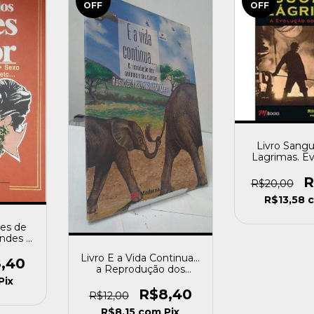
OFF
OFF
Livro Sangu
Lagrimas. E
Trabalho Donk
[usa
R
R$20,00
R$13,58
tes de
ndes (
[usado]
Livro E a Vida Continua...
,40
a Reprodução dos
Animais e das Plantas
Pix
Rosicler Martins
R$8,40
R$12,00
Rodrigues [usado]
R$8,15
com
Pix