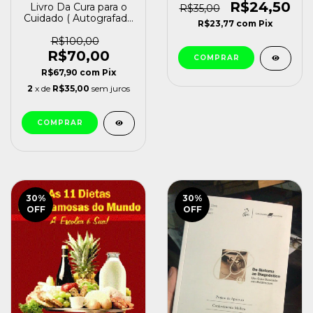
Prescription For
R$24,50
Livro Da Cura para o
R$35,00
Maximizing Health,
Cuidado ( Autografado
R$23,77
com
Pix
Metabolism, And
) José Pedro
Vitality In Every Stage
Rodrigues Gonçalves
R$100,00
Of Your Life Peter J.
[usado]
R$70,00
D''adamo (), Catherine
Whitney () [usado]
R$67,90
com
Pix
2
x de
R$35,00
sem juros
30
%
30
%
OFF
OFF