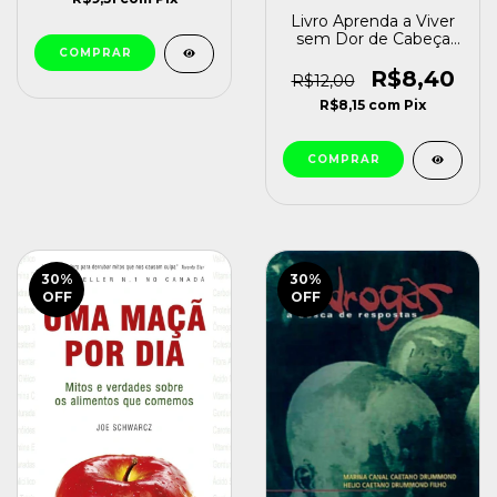
Livro Aprenda a Viver
sem Dor de Cabeça
Claudio Zapata [usado]
R$8,40
R$12,00
R$8,15
com
Pix
30
%
30
%
OFF
OFF