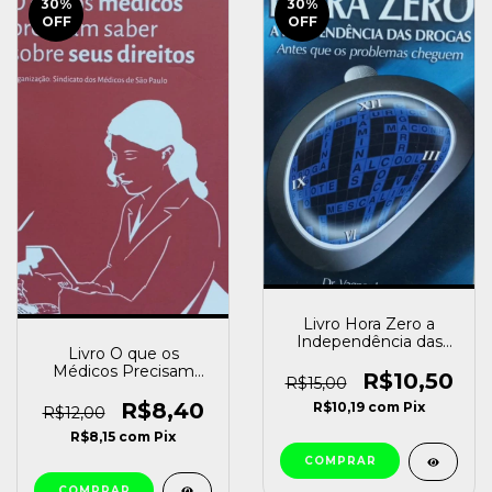
30
%
30
%
OFF
OFF
Livro Hora Zero a
Independência das
Livro O que os
Drogas Dr. Vagner
Médicos Precisam
Lapate [usado]
R$10,50
R$15,00
Saber sobre seus
Direitos Sindicado dos
R$8,40
R$10,19
com
Pix
R$12,00
Médicos de São Paulo
R$8,15
com
Pix
[usado]