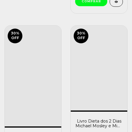
30
%
30
%
OFF
OFF
Livro Dieta dos 2 Dias
Michael Mosley e Mimi
Spencer [usado]