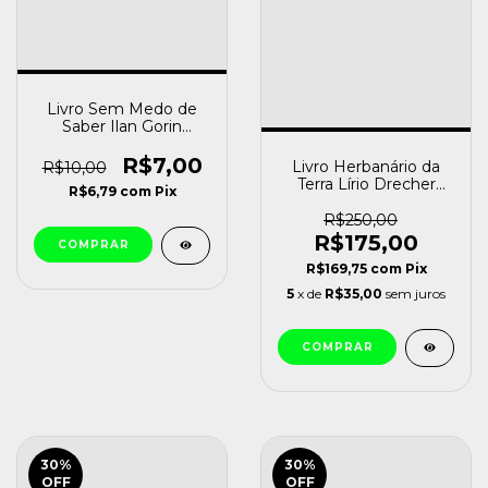
Livro Sem Medo de
Saber Ilan Gorin
[usado]
R$7,00
Livro Herbanário da
R$10,00
Terra Lírio Drecher
R$6,79
com
Pix
[usado]
R$250,00
R$175,00
R$169,75
com
Pix
5
x de
R$35,00
sem juros
30
%
30
%
OFF
OFF