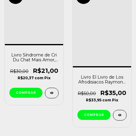
Livro Síndrome de Cri
Du Chat Mais Amor,
Realidade e Esperança
Sandra Doria Xavier /
R$21,00
R$30,00
Fernando da Silva
Livro El Livro de Los
R$20,37
com
Pix
Xavier / Monica Levy
Afrodisiacos Raymond
Andersen [usado]
Stark (1981) [usado]
R$35,00
R$50,00
R$33,95
com
Pix