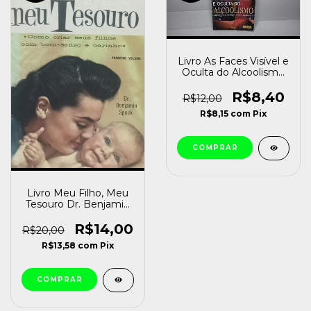
Livro As Faces Visível e
Oculta do Alcoolismo
(aspectos Físico,
Psicológico Social e
R$8,40
R$12,00
Espiritual) Elizabeth
R$8,15
com
Pix
Barbosa de Carvalo
[usado]
Livro Meu Filho, Meu
Tesouro Dr. Benjamin
Spock [usado]
R$14,00
R$20,00
R$13,58
com
Pix