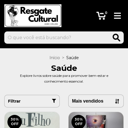
0
Início
>
Saúde
Saúde
Explore livros sobre saúde para promover bem-estar e
conhecimento essencial.
Filtrar
30
%
30
%
OFF
OFF