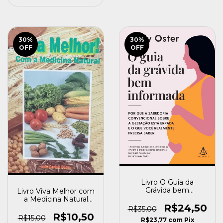
30
%
30
%
OFF
OFF
Livro O Guia da
Grávida bem
Livro Viva Melhor com
Informada Emily Oster
a Medicina Natural
[usado]
R$24,50
Luiz Carlos Costa
R$35,00
[usado]
R$10,50
R$15,00
R$23,77
com
Pix