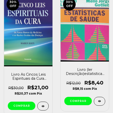
30
%
30
%
OFF
OFF
Livro (ler
Descrição)estatisticas
Livro As Cincos Leis
de Saude Laurenti
Espirituais da Cura
Lebrão e Mello Jorge
R$8,40
Marion Kohn [usado]
R$12,00
Gotlieb (1985) [usado]
R$21,00
R$30,00
R$8,15
com
Pix
R$20,37
com
Pix