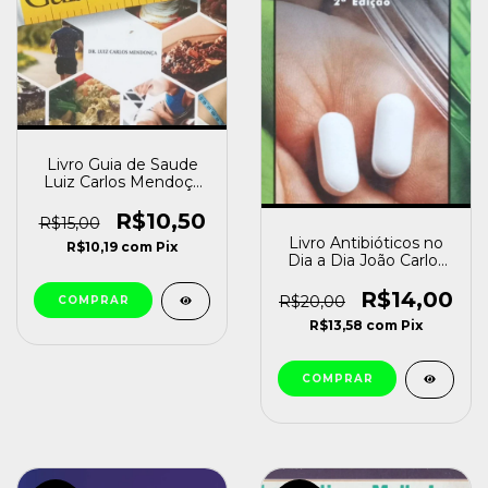
Livro Guia de Saude
Luiz Carlos Mendoça
[usado]
R$10,50
R$15,00
Livro Antibióticos no
R$10,19
com
Pix
Dia a Dia João Carlos
Corrêa [usado]
R$14,00
R$20,00
R$13,58
com
Pix