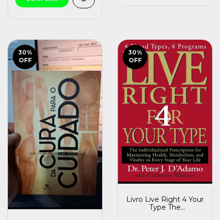
30
%
30
%
OFF
OFF
Livro Live Right 4 Your
Type The
Individualized