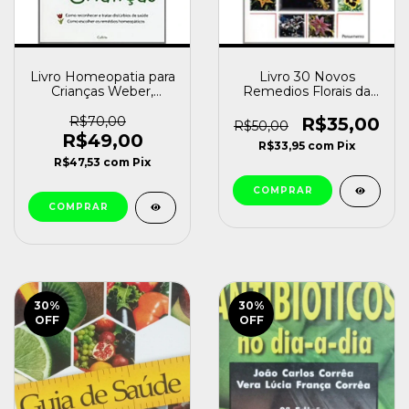
Livro Homeopatia para
Livro 30 Novos
Crianças Weber,
Remedios Florais da
Monika [usado]
California para a sua
Saude Claudia Stern
R$70,00
R$35,00
R$50,00
[usado]
R$49,00
R$33,95
com
Pix
R$47,53
com
Pix
30
%
30
%
OFF
OFF