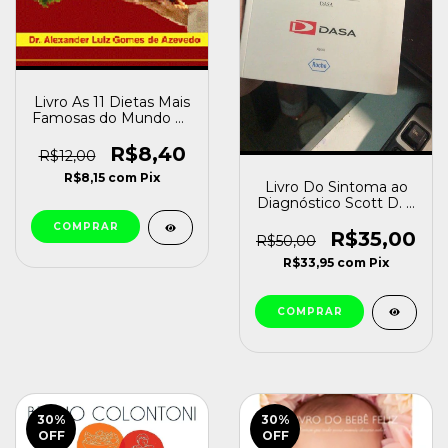
Livro As 11 Dietas Mais
Famosas do Mundo Dr
Alexander Luiz Gomes
de Azevedo [usado]
R$8,40
R$12,00
R$8,15
com
Pix
Livro Do Sintoma ao
Diagnóstico Scott D. C
. Stern [usado]
R$35,00
R$50,00
R$33,95
com
Pix
30
%
30
%
OFF
OFF