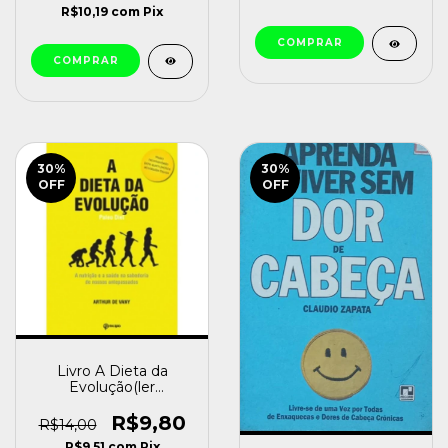
R$10,19
com
Pix
30
%
30
%
OFF
OFF
Livro A Dieta da
Evolução(ler
Descrição) Arthur de
Vany [usado]
R$9,80
R$14,00
R$9,51
com
Pix