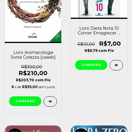
Livro Dieta Nota 10
Comer Emagrecer é
Simples do que Se
Imagina Ribeiro, Dr.
R$7,00
R$10,00
Guilherme de
R$6,79
com
Pix
Azevedo [usado]
Livro Aromacologia
Sonia Corazza [usado]
R$300,00
R$210,00
R$203,70
com
Pix
6
x de
R$35,00
sem juros