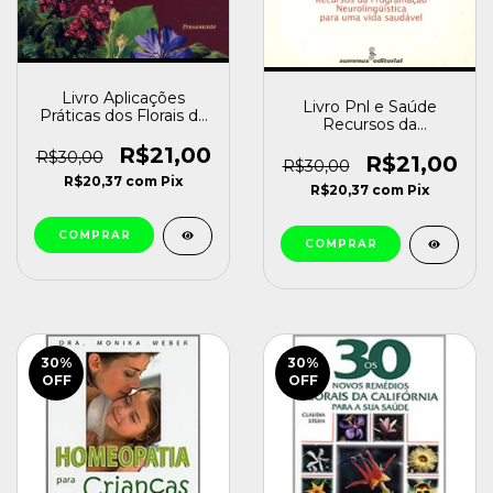
Livro Aplicações
Livro Pnl e Saúde
Práticas dos Florais de
Recursos da
Bach Dra. Jessica Bear
Programação
[usado]
R$21,00
R$30,00
Neurolinguistica para
R$21,00
R$30,00
Uma Vida Saudável
R$20,37
com
Pix
R$20,37
com
Pix
Ian Mcdermott e
Joseph O´connor
(1997) [usado]
30
%
30
%
OFF
OFF