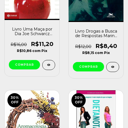
Livro Uma Maça por
Livro Drogas a Busca
Dia Joe Schwarcz
de Respostas Marina
[usado]
Canal Caetano
R$11,20
R$16,00
Drummond e Helio
R$8,40
R$12,00
Caetano Drummond
R$10,86
com
Pix
R$8,15
com
Pix
Filho (1998) [usado]
30
%
30
%
OFF
OFF