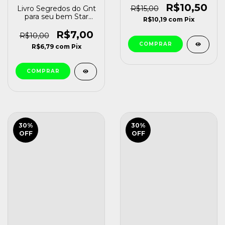
R$10,50
Livro Segredos do Gnt
R$15,00
para seu bem Star
R$10,19
com
Pix
Marcio Atalla [usado]
R$7,00
R$10,00
R$6,79
com
Pix
30
%
30
%
OFF
OFF