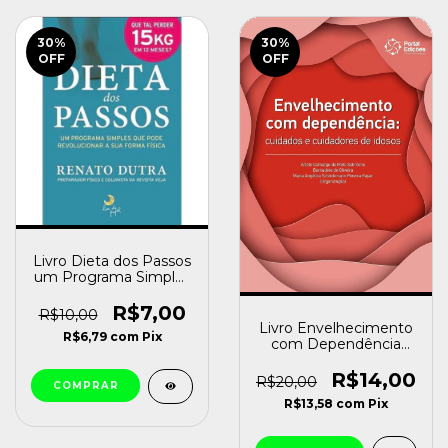
30
%
30
%
OFF
OFF
Livro Dieta dos Passos
um Programa Simples
que Pode
Revolucionar a sua
R$7,00
R$10,00
Forma Física Dutra,
Livro Envelhecimento
R$6,79
com
Pix
Renato [usado]
com Dependência
Cuidados e Cuidadores
de Idosos Arlete
R$14,00
R$20,00
Camargo Melo
R$13,58
com
Pix
Salimene e Outros
(org.) [usado]