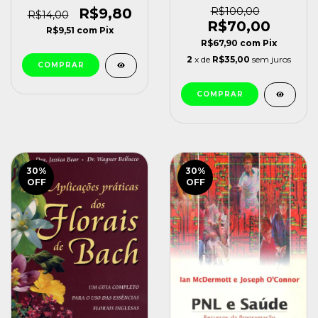
[usado]
Kaltenborn (1989)
R$9,80
R$100,00
R$14,00
[usado]
R$70,00
R$9,51
com
Pix
R$67,90
com
Pix
2
x de
R$35,00
sem juros
30
%
30
%
OFF
OFF