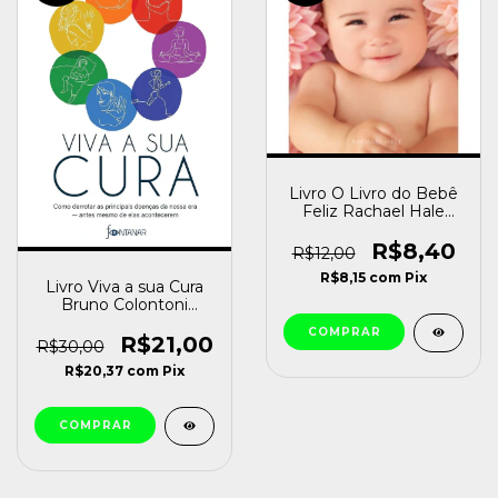
Livro O Livro do Bebê
Feliz Rachael Hale
[usado]
R$8,40
R$12,00
R$8,15
com
Pix
Livro Viva a sua Cura
Bruno Colontoni
[usado]
R$21,00
R$30,00
R$20,37
com
Pix