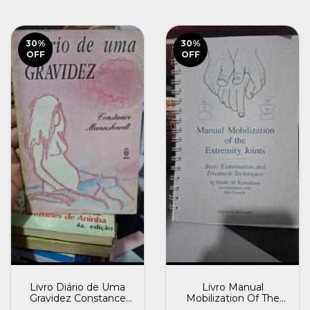
30
%
30
%
OFF
OFF
Livro Diário de Uma
Livro Manual
Gravidez Constance
Mobilization Of The
Mannshardt (1989)
Joints Freddy M.