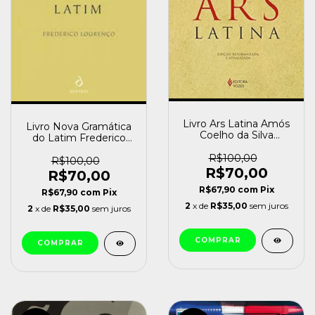
Livro Ars Latina Amós
Livro Nova Gramática
Coelho da Silva
do Latim Frederico
[seminovo]
Lourenço [usado]
R$100,00
R$100,00
R$70,00
R$70,00
R$67,90
com
Pix
R$67,90
com
Pix
2
x de
R$35,00
sem juros
2
x de
R$35,00
sem juros