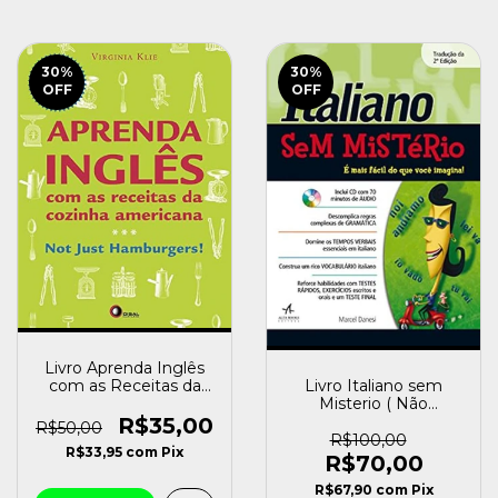
30
%
30
%
OFF
OFF
Livro Aprenda Inglês
com as Receitas da
Livro Italiano sem
Cozinha Americana
Misterio ( Não
Virginia Klie [usado]
Acompanha Cd )
R$35,00
R$50,00
Marcel Danesi [usado]
R$100,00
R$33,95
com
Pix
R$70,00
R$67,90
com
Pix