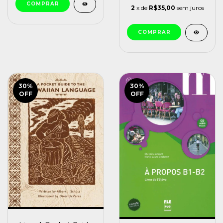
2
x de
R$35,00
sem juros
30
%
30
%
OFF
OFF