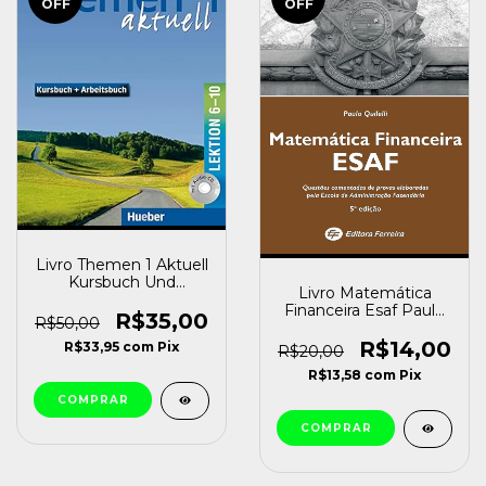
OFF
OFF
Livro Themen 1 Aktuell
Kursbuch Und
Livro Matemática
Arbeitsbuch Lektion 6
Financeira Esaf Paulo
10 com Cd es Diversos
R$35,00
R$50,00
Quilelli [usado]
[usado]
R$14,00
R$33,95
com
Pix
R$20,00
R$13,58
com
Pix