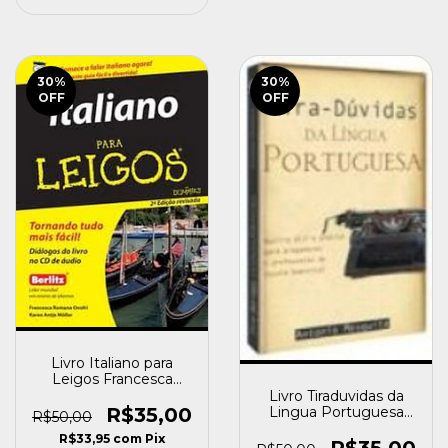
30
%
30
%
OFF
OFF
Livro Italiano para
Leigos Francesca
Romana Onofri e
Livro Tiraduvidas da
Karen Antje Moller
R$35,00
Lingua Portuguesa
R$50,00
[usado]
Antonio Mesquita
R$33,95
com
Pix
[usado]