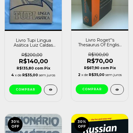
Livro Roget''s
Livro Tupi Lingua
Thesaurus Of English
Asática Luiz Caldas
Words e Phrases
Tibiriça (1978) [usado]
Betty Kirkpatrick Ma
R$100,00
R$200,00
(1998) [usado]
R$70,00
R$140,00
R$67,90
com
Pix
R$135,80
com
Pix
2
x de
R$35,00
sem juros
4
x de
R$35,00
sem juros
30
%
30
%
OFF
OFF