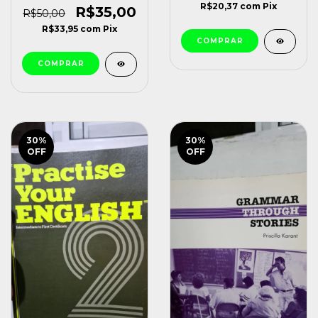
R$20,37
com
Pix
Cambridge (1995)
R$35,00
R$50,00
[usado]
R$33,95
com
Pix
30
%
30
%
OFF
OFF