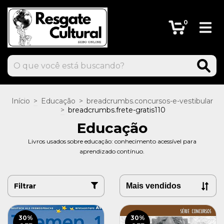
0
Início
>
Educação
>
breadcrumbs.concursos-e-vestibular
>
breadcrumbs.frete-gratis110
Educação
Livros usados sobre educação: conhecimento acessível para
aprendizado contínuo.
Filtrar
30
%
30
%