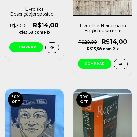
Livro (ler
Descrição)prepositions
And Adverbial Particles
J. B. Heaton (1970)
R$14,00
R$20,00
Livro The Heinemann
[usado]
English Grammar
R$13,58
com
Pix
Digby Beaumont
(1992) [usado]
R$14,00
R$20,00
R$13,58
com
Pix
30
%
30
%
OFF
OFF