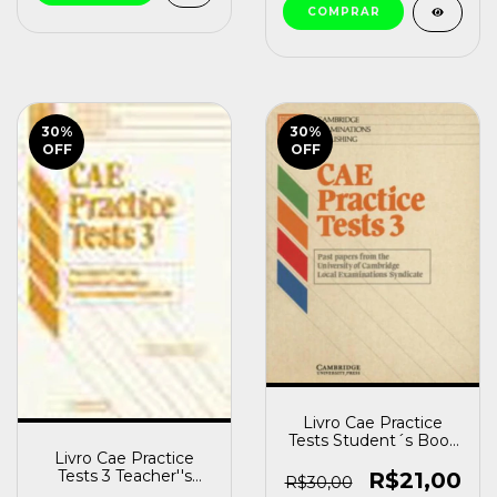
30
%
30
%
OFF
OFF
Livro Cae Practice
Tests Student´s Book
3 Annie Broadhead
Livro Cae Practice
(1995) [usado]
Tests 3 Teacher''s
R$21,00
R$30,00
Book University Of