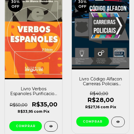
30
%
30
%
OFF
OFF
Livro Código Alfacon
Carreiras Policiais
Varios es [usado]
Livro Verbos
Espanoles Purificacion
R$40,00
Blanco Hernandez (
R$28,00
[usado]
R$35,00
R$50,00
R$27,16
com
Pix
R$33,95
com
Pix