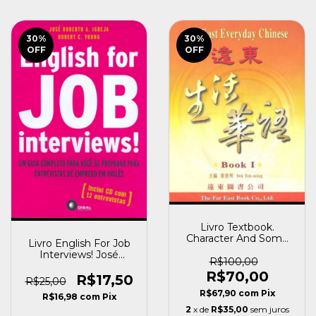
30
%
30
%
OFF
OFF
Livro Textbook.
Character And Some
Livro English For Job
Roman (book 1) T. Yeh
Interviews! José
[usado]
R$100,00
Roberto A. Igreja /
R$70,00
Robert C. Young
R$17,50
R$25,00
[usado]
R$67,90
com
Pix
R$16,98
com
Pix
2
x de
R$35,00
sem juros