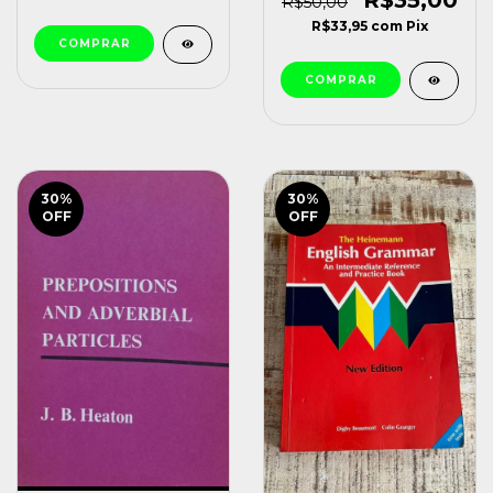
R$35,00
R$50,00
R$33,95
com
Pix
30
%
30
%
OFF
OFF