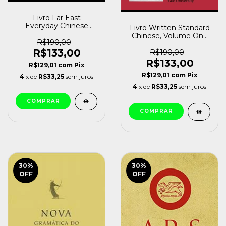
Livro Far East
Everyday Chinese
Livro Written Standard
(book 2, Part B) Yeh
Chinese, Volume One
Tehming [usado]
R$190,00
Parker Pofei Huang
R$133,00
(1985) [usado]
R$190,00
R$133,00
R$129,01
com
Pix
R$129,01
com
Pix
4
x de
R$33,25
sem juros
4
x de
R$33,25
sem juros
30
%
30
%
OFF
OFF