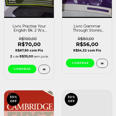
Livro Practise Your
Livro Grammar
English Bk. 2 W.s.
Through Stories
Fowler (1987) [usado]
Priscilla Karant [usado]
R$100,00
R$80,00
R$70,00
R$56,00
R$67,90
com
Pix
R$54,32
com
Pix
2
x de
R$35,00
sem juros
30
%
30
%
OFF
OFF