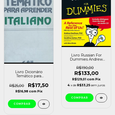
Livro Russian For
Dummies Andrew
Kaufman [usado]
R$190,00
Livro Dicionário
R$133,00
Temático para
R$129,01
com
Pix
Aprender Italiano
Editora Pedagógica e
R$17,50
4
x de
R$33,25
sem juros
R$25,00
Universitária Ltda.
R$16,98
com
Pix
[usado]