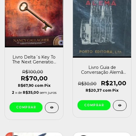
Livro Delta´s Key To
The Next Generation
Toefl Test Essential
Livro Guia de
Grammar For The Ibt
R$100,00
Conversação Alemã
Nancy Gallagher
Martinho Vaz Pires
R$70,00
[usado]
(1983) [usado]
R$21,00
R$30,00
R$67,90
com
Pix
R$20,37
com
Pix
2
x de
R$35,00
sem juros