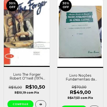
30
%
30
%
OFF
OFF
Livro The Forger
Livro Noções
Robert O''neill (1974)
Fundamentais da
[usado]
Língua Latina para as 4
R$10,50
Séries Ginasiais
R$70,00
R$15,00
Napoleão Mendes de
R$49,00
R$10,19
com
Pix
Almeida (1959) [usado]
R$47,53
com
Pix