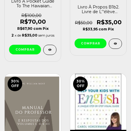
Livro A Pocket Guide
To The Hawaiian
Livro À Propos B1b2.
Language Albert J.
Livre de L''élève
Schutz [usado]
R$100,00
(mp3cd Inclus)
R$70,00
Christine Andant
R$35,00
R$50,00
[usado]
R$67,90
com
Pix
R$33,95
com
Pix
2
x de
R$35,00
sem juros
30
%
30
%
OFF
OFF