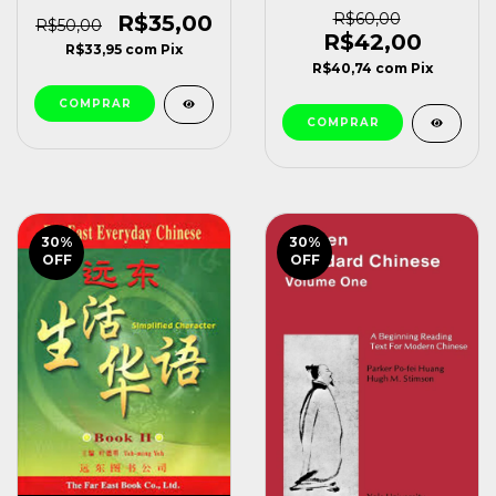
Barbara Bell [usado]
Livro do Professor (g)
Barbara Bell [usado]
R$60,00
R$35,00
R$50,00
R$42,00
R$33,95
com
Pix
R$40,74
com
Pix
30
%
30
%
OFF
OFF