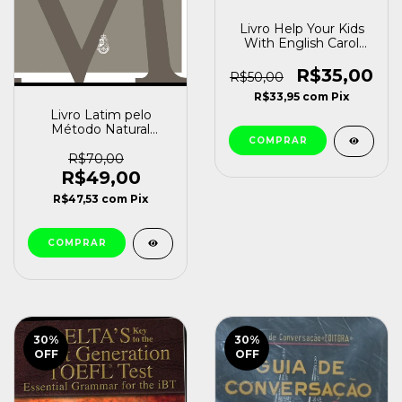
Livro Help Your Kids
With English Carol
Vorderman [usado]
R$35,00
R$50,00
R$33,95
com
Pix
Livro Latim pelo
Método Natural
Manual do Professor e
Respostas dos
R$70,00
Volumes I, Ii e Iii Padre
R$49,00
William Most [novo]
R$47,53
com
Pix
30
%
30
%
OFF
OFF