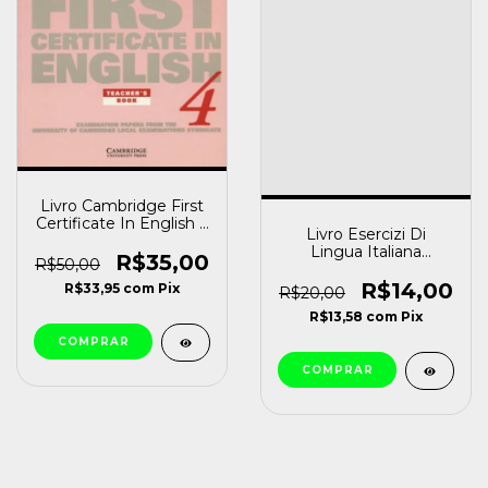
Livro Cambridge First
Certificate In English 4
Livro Esercizi Di
Cambridge Esol
Lingua Italiana
[usado]
R$35,00
R$50,00
Elisabetta Cappellini
[usado]
R$14,00
R$33,95
com
Pix
R$20,00
R$13,58
com
Pix