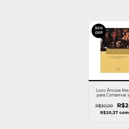
30
%
OFF
Livro Âncora Med
para Conservar 
com Saúde Henr
Francisco da Fo
R$2
R$30,00
[usado]
R$20,37
com