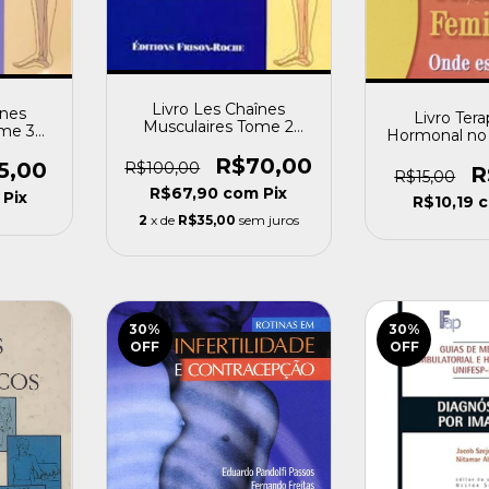
Livro Les Chaînes
înes
Livro Ter
Musculaires Tome 2
ome 3
Hormonal no 
Leopold Busquet (1995)
 (1997)
Femino [s
[usado]
R$70,00
5,00
R$100,00
R
R$15,00
R$67,90
com
Pix
Pix
R$10,19
2
x de
R$35,00
sem juros
30
%
30
%
OFF
OFF