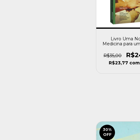
Livro Uma N
Medicina para u
Milenio a Human
do Ensino Medico
R$2
R$35,00
Fernandes da Si
R$23,77
com
Outros [usad
30
%
OFF