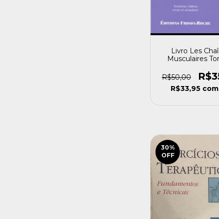
Livro Les Cha
Musculaires T
Leopold Busquet
[usado]
R$3
R$50,00
R$33,95
com
30
%
OFF