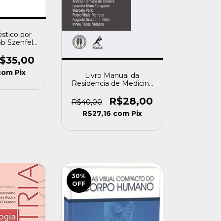
óstico por
b Szenfeld
ala [usado]
$35,00
com
Pix
Livro Manual da
Residencia de Medicina
Intensiva Andrea
Remigio de Oliveira
R$28,00
R$40,00
Leandro Utino Taniguchi
R$27,16
com
Pix
[usado]
30
%
OFF