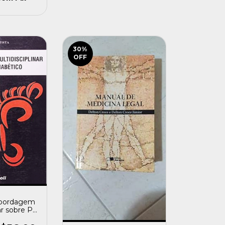
30
%
OFF
Abordagem
ar sobre Pé
Autografado