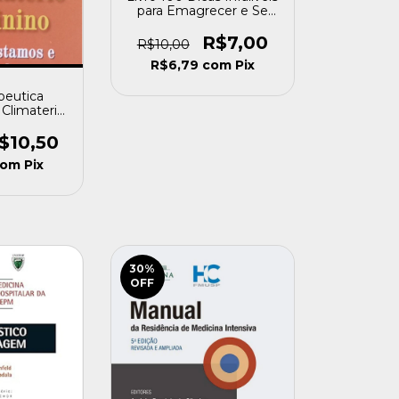
para Emagrecer e Se
Manter em Forma(ler
Descrição) Stutman,
R$7,00
R$10,00
Fred A. [usado]
R$6,79
com
Pix
apeutica
Climaterio
eminovo]
$10,50
com
Pix
30
%
OFF