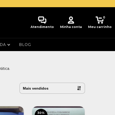
0
Atendimento
Minha conta
Meu carrinho
UDA
BLOG
ática.
30
%