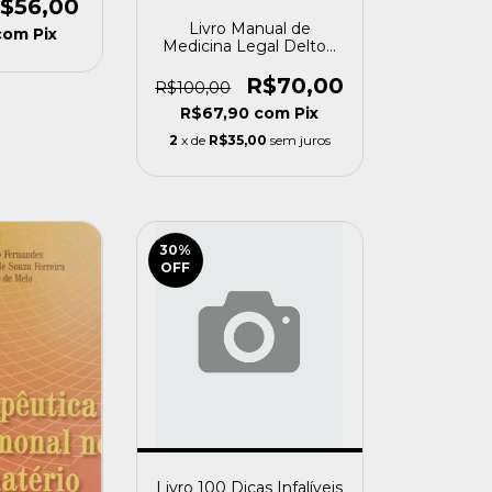
ta [usado]
$56,00
Livro Manual de
com
Pix
Medicina Legal Delton
Croce e Delton Croce
Junior [usado]
R$70,00
R$100,00
R$67,90
com
Pix
2
x de
R$35,00
sem juros
30
%
OFF
Livro 100 Dicas Infalíveis