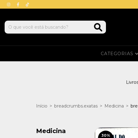
CATEGORIAS
Livro
Início
>
breadcrumbs.exatas
>
Medicina
>
bre
Medicina
30
%