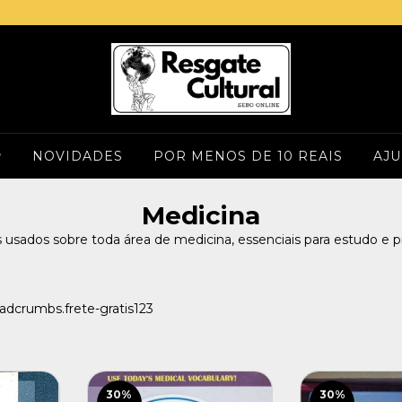
NOVIDADES
POR MENOS DE 10 REAIS
AJ
Medicina
s usados sobre toda área de medicina, essenciais para estudo e pr
adcrumbs.frete-gratis123
30
%
30
%