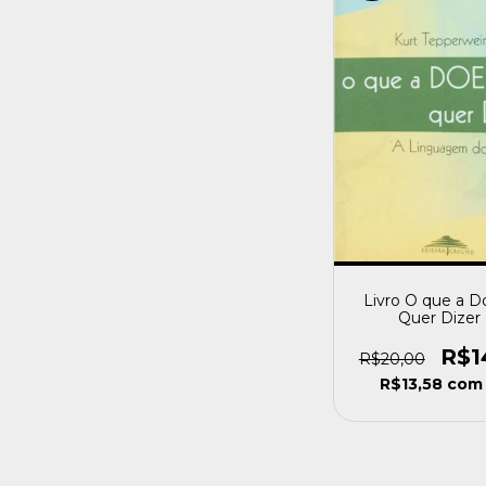
Livro O que a 
Quer Dizer 
Linguagem 
Sintomas Ku
R$1
R$20,00
Tepperwein [u
R$13,58
com