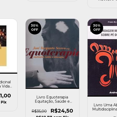
30
%
30
%
OFF
OFF
icinal
a Vida
iquez,
nseca
1,00
Livro Equoterapia
Equitação, Saúde e
Pix
Livro Uma 
Educação José Torquato
Multidisciplin
Severo [usado]
R$24,50
R$35,00
Diabético ( 