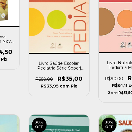
ova
m Novo
izacao
 Arthur
4,50
lva e
Pix
o]
Livro Nutrol
Livro Saúde Escolar.
Pediatria 
Pediatria Série Soperj
Araujo Mor
Abelardo Bastos Pinto
Outros (coor
R
Jr. [usado]
R$35,00
R$90,00
R$50,00
R$61,11
c
R$33,95
com
Pix
2
x de
R$31,5
30
%
30
%
OFF
OFF