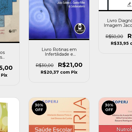
Livro Diagn
Imagem Jaco
/ Nitamar Ad
R
R$50,00
R$33,95
Livro Rotinas em
ios
Infertilidade e
s
Contracepção Eduardo
s e
Pandolfi / Fernando
R$21,00
R$30,00
e Colby
5,00
Freitas / João Sabino
o]
R$20,37
com
Pix
[usado]
Pix
30
%
30
%
OFF
OFF