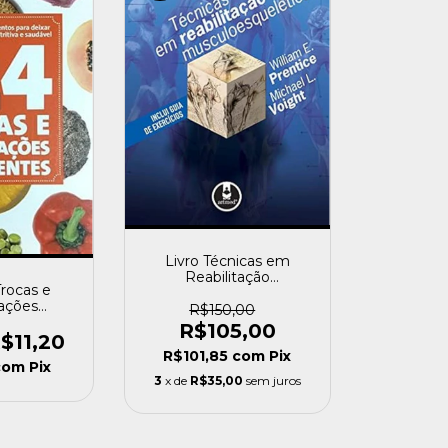
Livro Técnicas em
Reabilitação
Trocas e
Musculoesquelética
ações
William E. Prentice e
R$150,00
iveira,lucia
Michael L. Voight
R$105,00
usado]
$11,20
[usado]
R$101,85
com
Pix
com
Pix
3
x de
R$35,00
sem juros