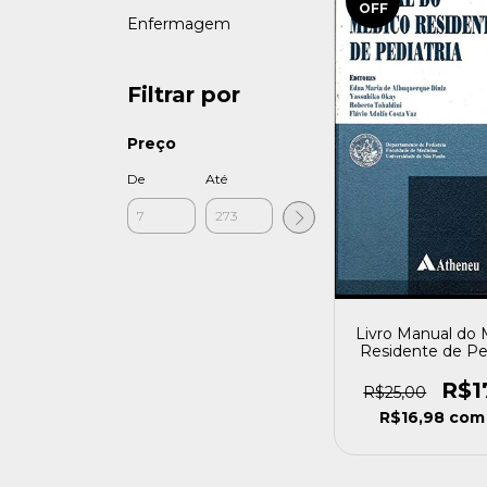
OFF
Enfermagem
Filtrar por
Preço
De
Até
Livro Manual do
Residente de Ped
Edna Maria 
Albuquerque D
R$1
R$25,00
[usado]
R$16,98
com