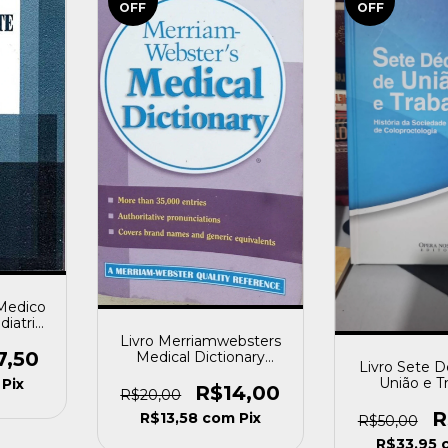
OFF
OFF
 Medico
iatria
de
Livro Merriamwebsters
iniz
7,50
Medical Dictionary
Livro Sete 
[usado]
União e T
Pix
R$14,00
R$20,00
História da
Brasilei
R
R$13,58
com
Pix
R$50,00
Coloprocto
R$33,95
[usa