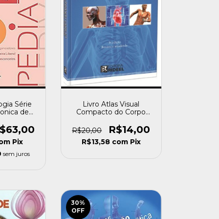
ogia Série
Livro Atlas Visual
Monica de
Compacto do Corpo
etzsohn e
Humano Tomita, Rubia
d) [usado]
Yuri [usado]
$63,00
R$14,00
R$20,00
om
Pix
R$13,58
com
Pix
0
sem juros
30
%
OFF