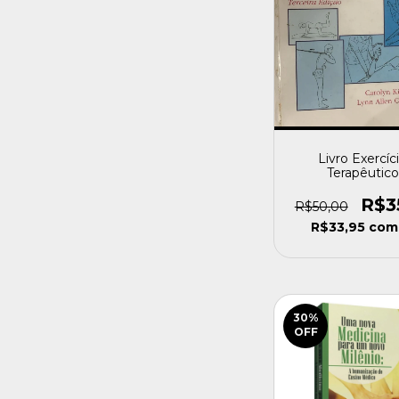
Livro Exercíc
Terapêutico
Fundamento
Técnicas Kisner 
R$3
R$50,00
(1998) [usad
R$33,95
com
30
%
OFF