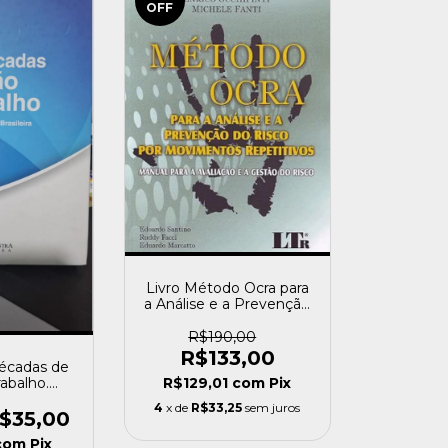
OFF
Livro Método Ocra para
a Análise e a Prevenção
do Risco por
Movimentos Repetitivos
R$190,00
Daniela Colombini
R$133,00
Décadas de
[usado]
R$129,01
com
Pix
rabalho.
 Sociedade
4
x de
R$33,25
sem juros
ra de
$35,00
logia Sbc
com
Pix
do]