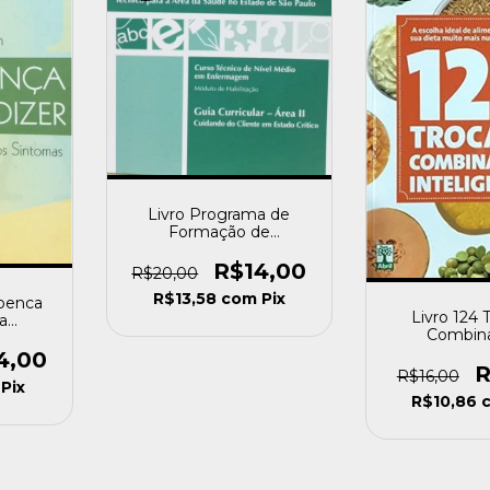
Livro Programa de
Formação de
Profissionais de Nível
Técnico para a Área de
R$14,00
R$20,00
Saúde no Estado de São
R$13,58
com
Pix
Paulo es Diversos
Doenca
Livro 124 
[usado]
a
Combin
dos
Inteligentes Ol
rt
4,00
Helena [
R
sado]
R$16,00
Pix
R$10,86